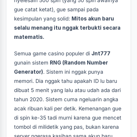
nyelesain 500 spin (yang 50 spin awalnya
gue catat ketat), gue sampai pada
kesimpulan yang solid:
Mitos akun baru
selalu menang itu nggak terbukti secara
matematis.
Semua game casino populer di
Jnt777
gunain sistem
RNG (Random Number
Generator)
. Sistem ini nggak punya
memori. Dia nggak tahu apakah ID lu baru
dibuat 5 menit yang lalu atau udah ada dari
tahun 2020. Sistem cuma ngeluarin angka
acak ribuan kali per detik. Kemenangan gue
di spin ke-35 tadi murni karena gue mencet
tombol di milidetik yang pas, bukan karena
server ngerasa kasihan sama akun baru