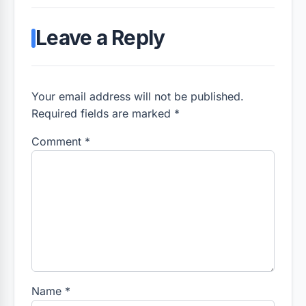
Leave a Reply
Your email address will not be published.
Required fields are marked *
Comment
*
Name
*