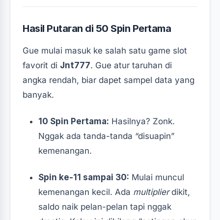
Hasil Putaran di 50 Spin Pertama
Gue mulai masuk ke salah satu game slot
favorit di
Jnt777
. Gue atur taruhan di
angka rendah, biar dapet sampel data yang
banyak.
10 Spin Pertama:
Hasilnya? Zonk.
Nggak ada tanda-tanda “disuapin”
kemenangan.
Spin ke-11 sampai 30:
Mulai muncul
kemenangan kecil. Ada
multiplier
dikit,
saldo naik pelan-pelan tapi nggak