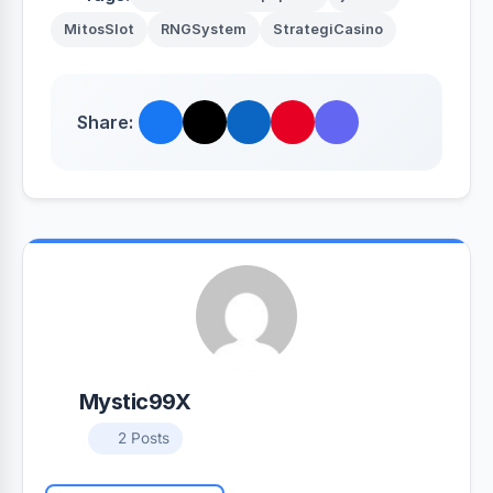
MitosSlot
RNGSystem
StrategiCasino
Share:
Mystic99X
2 Posts