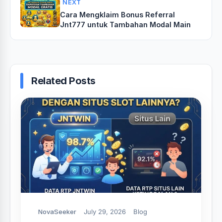
NEXT
Cara Mengklaim Bonus Referral
Jnt777 untuk Tambahan Modal Main
Related Posts
NovaSeeker
July 29, 2026
Blog