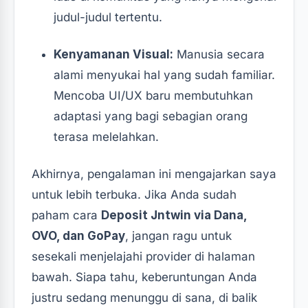
judul-judul tertentu.
Kenyamanan Visual:
Manusia secara
alami menyukai hal yang sudah familiar.
Mencoba UI/UX baru membutuhkan
adaptasi yang bagi sebagian orang
terasa melelahkan.
Akhirnya, pengalaman ini mengajarkan saya
untuk lebih terbuka. Jika Anda sudah
paham cara
Deposit Jntwin via Dana,
OVO, dan GoPay
, jangan ragu untuk
sesekali menjelajahi provider di halaman
bawah. Siapa tahu, keberuntungan Anda
justru sedang menunggu di sana, di balik