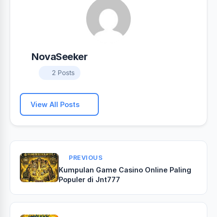
NovaSeeker
2 Posts
View All Posts
PREVIOUS
Kumpulan Game Casino Online Paling
Populer di Jnt777