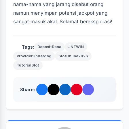
nama-nama yang jarang disebut orang
namun menyimpan potensi jackpot yang
sangat masuk akal. Selamat bereksplorasi!
Tags:
DepositDana
JNTWIN
ProviderUnderdog
SlotOnline2026
TutorialSlot
Share: