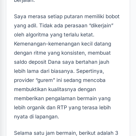
berjalan.
Saya merasa setiap putaran memiliki bobot
yang adil. Tidak ada perasaan “dikerjain”
oleh algoritma yang terlalu ketat.
Kemenangan-kemenangan kecil datang
dengan ritme yang konsisten, membuat
saldo deposit Dana saya bertahan jauh
lebih lama dari biasanya. Sepertinya,
provider “gurem” ini sedang mencoba
membuktikan kualitasnya dengan
memberikan pengalaman bermain yang
lebih organik dan RTP yang terasa lebih
nyata di lapangan.
Selama satu jam bermain, berikut adalah 3