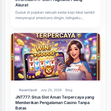
Akurat
Duduk di pojokan sebuah kedai kopi lokal sambil
menyeruput americano dingin, telingaku…
RavenOps8
July 20, 2026
Blog
JNT777: Situs Slot Aman Terpercaya yang
Memberikan Pengalaman Casino Tanpa
Batas