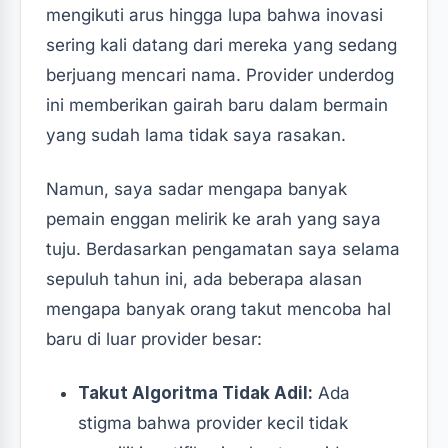
mengikuti arus hingga lupa bahwa inovasi
sering kali datang dari mereka yang sedang
berjuang mencari nama. Provider underdog
ini memberikan gairah baru dalam bermain
yang sudah lama tidak saya rasakan.
Namun, saya sadar mengapa banyak
pemain enggan melirik ke arah yang saya
tuju. Berdasarkan pengamatan saya selama
sepuluh tahun ini, ada beberapa alasan
mengapa banyak orang takut mencoba hal
baru di luar provider besar:
Takut Algoritma Tidak Adil:
Ada
stigma bahwa provider kecil tidak