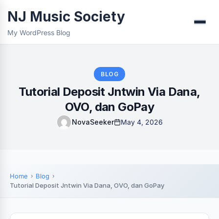
NJ Music Society
Menu
My WordPress Blog
BLOG
Tutorial Deposit Jntwin Via Dana,
OVO, dan GoPay
NovaSeeker
May 4, 2026
Home
Blog
Tutorial Deposit Jntwin Via Dana, OVO, dan GoPay