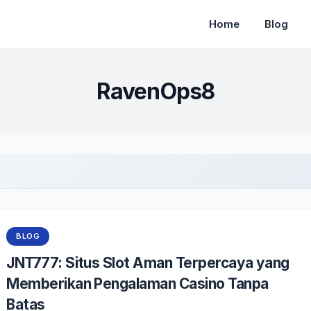
Home
Blog
RavenOps8
BLOG
JNT777: Situs Slot Aman Terpercaya yang
Memberikan Pengalaman Casino Tanpa
Batas