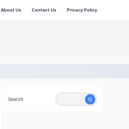
About Us
Contact Us
Privacy Policy
Search