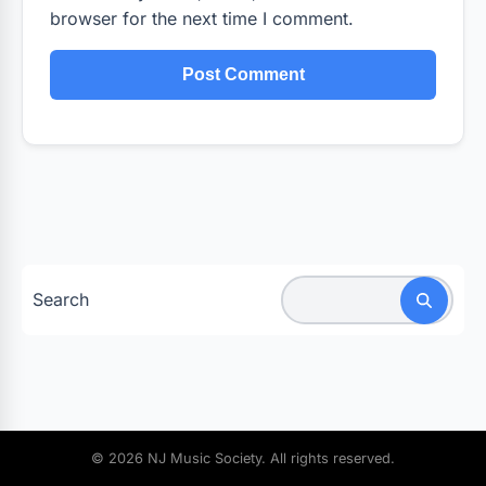
browser for the next time I comment.
Search
© 2026 NJ Music Society. All rights reserved.