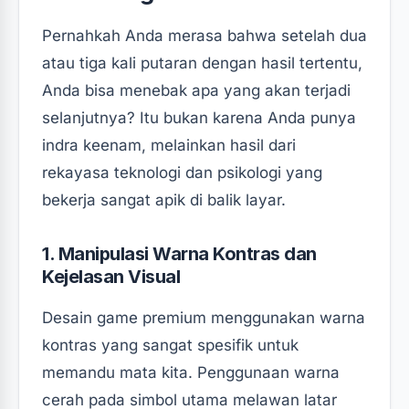
Pernahkah Anda merasa bahwa setelah dua
atau tiga kali putaran dengan hasil tertentu,
Anda bisa menebak apa yang akan terjadi
selanjutnya? Itu bukan karena Anda punya
indra keenam, melainkan hasil dari
rekayasa teknologi dan psikologi yang
bekerja sangat apik di balik layar.
1. Manipulasi Warna Kontras dan
Kejelasan Visual
Desain game premium menggunakan warna
kontras yang sangat spesifik untuk
memandu mata kita. Penggunaan warna
cerah pada simbol utama melawan latar