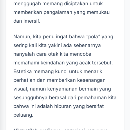
menggugah memang diciptakan untuk
memberikan pengalaman yang memukau
dan imersif.
Namun, kita perlu ingat bahwa “pola” yang
sering kali kita yakini ada sebenarnya
hanyalah cara otak kita mencoba
memahami keindahan yang acak tersebut.
Estetika memang kunci untuk menarik
perhatian dan memberikan kesenangan
visual, namun kenyamanan bermain yang
sesungguhnya berasal dari pemahaman kita
bahwa ini adalah hiburan yang bersifat
peluang.