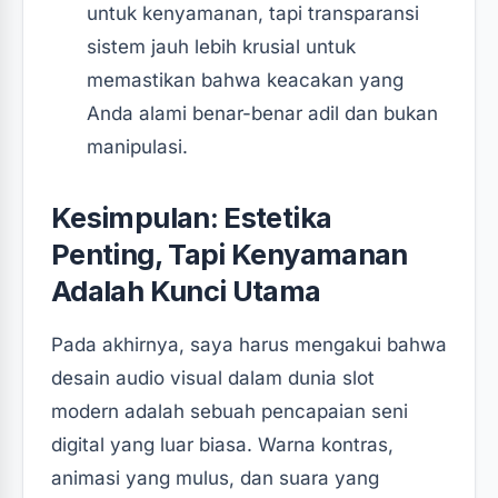
untuk kenyamanan, tapi transparansi
sistem jauh lebih krusial untuk
memastikan bahwa keacakan yang
Anda alami benar-benar adil dan bukan
manipulasi.
Kesimpulan: Estetika
Penting, Tapi Kenyamanan
Adalah Kunci Utama
Pada akhirnya, saya harus mengakui bahwa
desain audio visual dalam dunia slot
modern adalah sebuah pencapaian seni
digital yang luar biasa. Warna kontras,
animasi yang mulus, dan suara yang