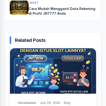
NEXT
Cara Mudah Mengganti Data Rekening
di Profil JNT777 Anda
Related Posts
NovaSeeker
July 29, 2026
Blog