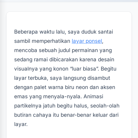
Beberapa waktu lalu, saya duduk santai
sambil memperhatikan
layar ponsel
,
mencoba sebuah judul permainan yang
sedang ramai dibicarakan karena desain
visualnya yang konon “luar biasa”. Begitu
layar terbuka, saya langsung disambut
dengan palet warna biru neon dan aksen
emas yang menyala-nyala. Animasi
partikelnya jatuh begitu halus, seolah-olah
butiran cahaya itu benar-benar keluar dari
layar.