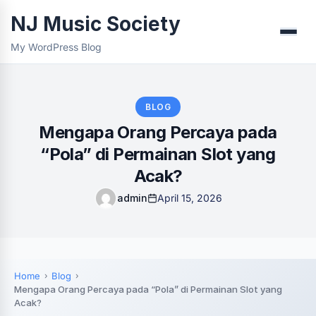
NJ Music Society
Menu
My WordPress Blog
BLOG
Mengapa Orang Percaya pada
“Pola” di Permainan Slot yang
Acak?
admin
April 15, 2026
Home
Blog
Mengapa Orang Percaya pada “Pola” di Permainan Slot yang
Acak?