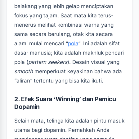
belakang yang lebih gelap menciptakan
fokus yang tajam. Saat mata kita terus-
menerus melihat kombinasi warna yang
sama secara berulang, otak kita secara
alami mulai mencari “
pola
“. Ini adalah sifat
dasar manusia; kita adalah makhluk pencari
pola (
pattern seekers
). Desain visual yang
smooth
memperkuat keyakinan bahwa ada
“aliran” tertentu yang bisa kita ikuti.
2. Efek Suara ‘Winning’ dan Pemicu
Dopamin
Selain mata, telinga kita adalah pintu masuk
utama bagi dopamin. Pernahkah Anda