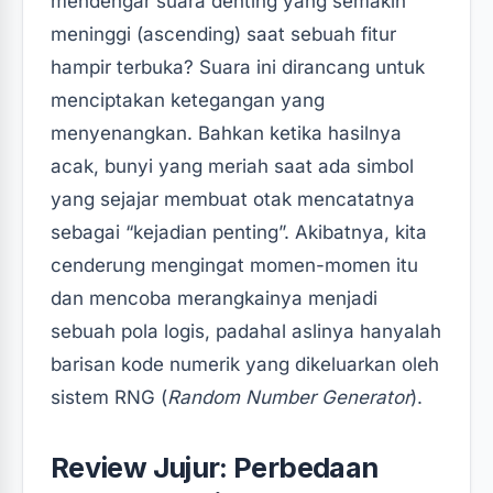
mendengar suara denting yang semakin
meninggi (ascending) saat sebuah fitur
hampir terbuka? Suara ini dirancang untuk
menciptakan ketegangan yang
menyenangkan. Bahkan ketika hasilnya
acak, bunyi yang meriah saat ada simbol
yang sejajar membuat otak mencatatnya
sebagai “kejadian penting”. Akibatnya, kita
cenderung mengingat momen-momen itu
dan mencoba merangkainya menjadi
sebuah pola logis, padahal aslinya hanyalah
barisan kode numerik yang dikeluarkan oleh
sistem RNG (
Random Number Generator
).
Review Jujur: Perbedaan