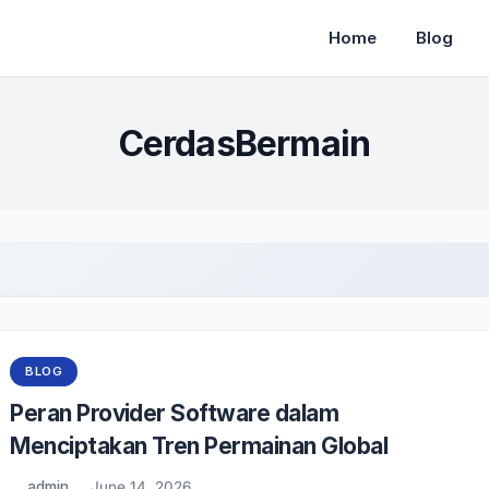
Home
Blog
CerdasBermain
BLOG
Peran Provider Software dalam
Menciptakan Tren Permainan Global
admin
June 14, 2026