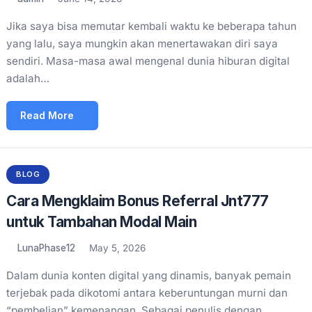
Jika saya bisa memutar kembali waktu ke beberapa tahun
yang lalu, saya mungkin akan menertawakan diri saya
sendiri. Masa-masa awal mengenal dunia hiburan digital
adalah…
Read More
BLOG
Cara Mengklaim Bonus Referral Jnt777
untuk Tambahan Modal Main
LunaPhase12
May 5, 2026
Dalam dunia konten digital yang dinamis, banyak pemain
terjebak pada dikotomi antara keberuntungan murni dan
“pembelian” kemenangan. Sebagai penulis dengan